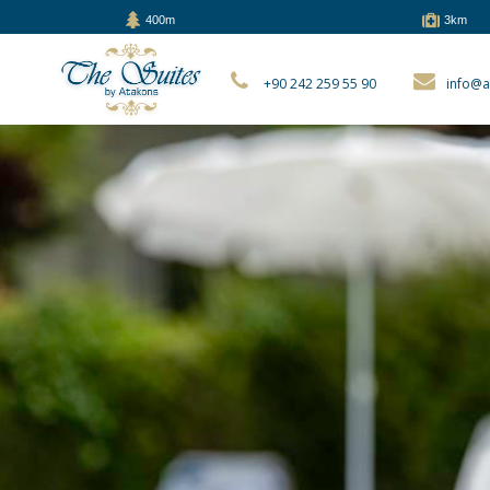
400m
3km
+90 242 259 55 90
info@a