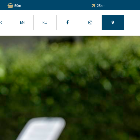
50m
25km
R
EN
RU