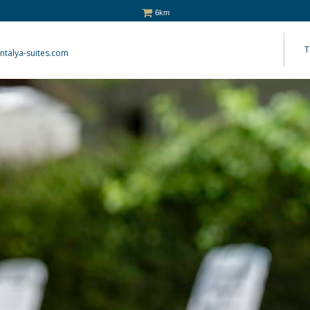
6km
T
ntalya-suites.com