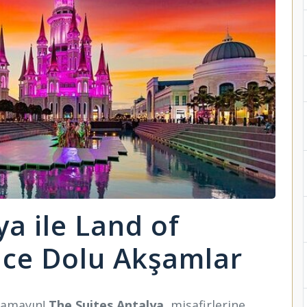
ya ile Land of
nce Dolu Akşamlar
rlamayın!
The Suites Antalya
, misafirlerine