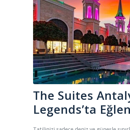
The Suites Antal
Legends’ta Eğle
Tatilinizi sadece deniz ve güneşle sını