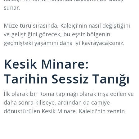
sunar.
Müze turu sırasında, Kaleiçi'nin nasıl değiştiğini
ve geliştiğini görecek, bu eşsiz bölgenin
geçmişteki yaşamını daha iyi kavrayacaksınız.
Kesik Minare:
Tarihin Sessiz Tanığı
İlk olarak bir Roma tapınağı olarak inşa edilen ve
daha sonra kiliseye, ardından da camiye
dönüştürülen Kesik Minare, Kaleiçi'nin zengin
tarihini gözler önüne serer. Geçirdiği yangın
sonrası minaresi kesik kalan bu yapı, tarihin
sessiz bir tanığıdır ve farklı medeniyetlerin