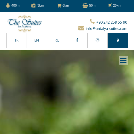
400m
3km
6km
50m
25km
+90 242 259 55 90
info@antalya-suites.com
TR
EN
RU