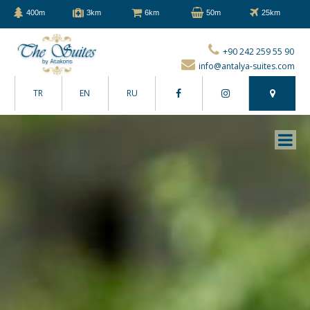
400m
3km
6km
50m
25km
+90 242 259 55 90
info@antalya-suites.com
TR
EN
RU