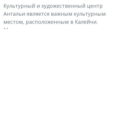
Культурный и художественный центр
Антальи является важным культурным
местом, расположенным в Калейчи.
Мероприятия и выставки, проводимые
здесь, привлекают внимание как местных
жителей, так и туристов. Кроме того, при
прогулке по улицам Калейчи можно
встретить различные художественные
галереи и мастерские декоративно-
прикладного искусства.
Гастрономические
остановки
Исследуя историю Калейчи, вы также можете